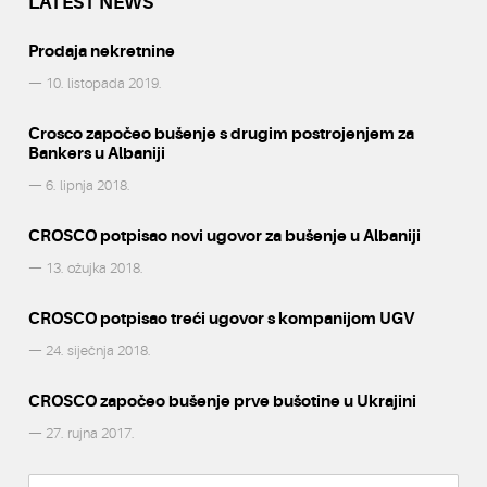
LATEST NEWS
Prodaja nekretnine
— 10. listopada 2019.
Crosco započeo bušenje s drugim postrojenjem za
Bankers u Albaniji
— 6. lipnja 2018.
CROSCO potpisao novi ugovor za bušenje u Albaniji
— 13. ožujka 2018.
CROSCO potpisao treći ugovor s kompanijom UGV
— 24. siječnja 2018.
CROSCO započeo bušenje prve bušotine u Ukrajini
— 27. rujna 2017.