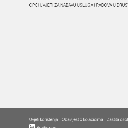
OPĆI UVJETI ZA NABAVU USLUGA I RADOVA U DRUŠ
Uvjeti korištenja
Obavijest o kolačićima
Zaštita os
Pratite nas