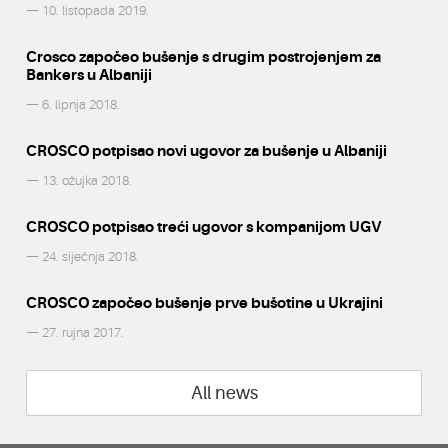
— 10. listopada 2019.
Crosco započeo bušenje s drugim postrojenjem za
Bankers u Albaniji
— 6. lipnja 2018.
CROSCO potpisao novi ugovor za bušenje u Albaniji
— 13. ožujka 2018.
CROSCO potpisao treći ugovor s kompanijom UGV
— 24. siječnja 2018.
CROSCO započeo bušenje prve bušotine u Ukrajini
— 27. rujna 2017.
All news